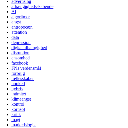
advertising
afhængighedsskabende
AI
algoritmer
angst
antropocæn
attention
data
depression
digital afhængighed
disruption
ensomhed
facebook
FNs verdensmål
forbrug
fællesskaber
hooked
hybris
intimitet
klimaangst
kontrol
kortisol
kritik
magt
markedslogik