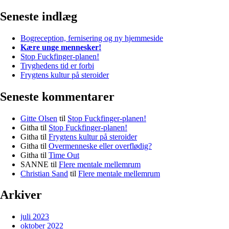
Seneste indlæg
Bogreception, fernisering og ny hjemmeside
Kære unge mennesker!
Stop Fuckfinger-planen!
Tryghedens tid er forbi
Frygtens kultur på steroider
Seneste kommentarer
Gitte Olsen
til
Stop Fuckfinger-planen!
Githa
til
Stop Fuckfinger-planen!
Githa
til
Frygtens kultur på steroider
Githa
til
Overmenneske eller overflødig?
Githa
til
Time Out
SANNE
til
Flere mentale mellemrum
Christian Sand
til
Flere mentale mellemrum
Arkiver
juli 2023
oktober 2022