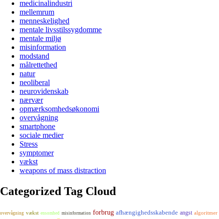
medicinalindustri
mellemrum
menneskelighed
mentale livsstilssygdomme
mentale miljø
misinformation
modstand
målrettethed
natur
neoliberal
neurovidenskab
nærvær
opmærksomhedsøkonomi
overvågning
smartphone
sociale medier
Stress
symptomer
vækst
weapons of mass distraction
Categorized Tag Cloud
forbrug
afhængighedsskabende
angst
vækst
algoritmer
overvågning
ensomhed
misinformation