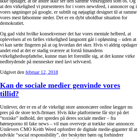
ikke opdager, at de andre ikke ser den samme virkelighed som os. Og
at den virkelighed vi præsenteres for i vores newsfeed, i annoncer og i
vores søgninger på google, er subtilt og nøjagtigt designet til at ramme
vores mest følsomme steder. Det er en dybt uholdbar situation for
demokratiet.
Og gad vidst hvilke konsekvenser det har vores mentale helbred, at
oplevelsen af en fælles virkelighed langsomt går i opløsning – uden at
vi kan sætte fingeren på at og hvordan det sker. Hvis vi aldrig opdager
andet end at det er stadig sværere at forstå hinandens
virkelighedsopfattelse, kunne man let forestille sig, at det kunne virke
nedbrydende på mennesker med lavt selvværd.
Udgivet den
februar 12, 2018
Kan de sociale medier genvinde vores
tillid?
Unilever, der er en af de virkeligt store annoncører online lægger nu
pres på de store tech-firmaer. Hvis ikke platformene får styr på det
“toxiske” indhold, der spredes på deres sociale medier – fra
børneporno til fake news – vil man overveje at trække sine annoncer.
Unilevers CMO Keith Weed opfordrer de digitale medie-giganter til at
udvikle “social responsibility”, der beskytter børn og forhindrer