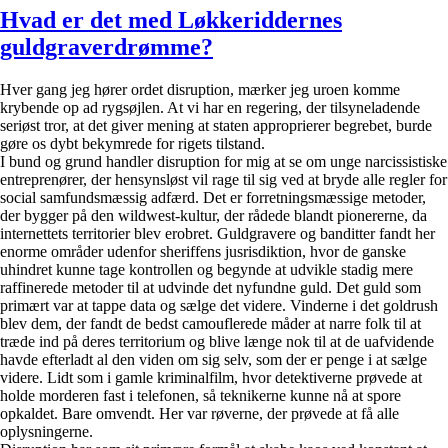
Hvad er det med Løkkeriddernes
guldgraverdrømme?
Hver gang jeg hører ordet disruption, mærker jeg uroen komme
krybende op ad rygsøjlen. At vi har en regering, der tilsyneladende
seriøst tror, at det giver mening at staten approprierer begrebet, burde
gøre os dybt bekymrede for rigets tilstand.
I bund og grund handler disruption for mig at se om unge narcissistiske
entreprenører, der hensynsløst vil rage til sig ved at bryde alle regler for
social samfundsmæssig adfærd. Det er forretningsmæssige metoder,
der bygger på den wildwest-kultur, der rådede blandt pionererne, da
internettets territorier blev erobret. Guldgravere og banditter fandt her
enorme områder udenfor sheriffens jusrisdiktion, hvor de ganske
uhindret kunne tage kontrollen og begynde at udvikle stadig mere
raffinerede metoder til at udvinde det nyfundne guld. Det guld som
primært var at tappe data og sælge det videre. Vinderne i det goldrush
blev dem, der fandt de bedst camouflerede måder at narre folk til at
træde ind på deres territorium og blive længe nok til at de uafvidende
havde efterladt al den viden om sig selv, som der er penge i at sælge
videre. Lidt som i gamle kriminalfilm, hvor detektiverne prøvede at
holde morderen fast i telefonen, så teknikerne kunne nå at spore
opkaldet. Bare omvendt. Her var røverne, der prøvede at få alle
oplysningerne.