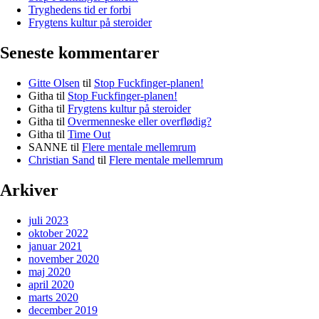
Tryghedens tid er forbi
Frygtens kultur på steroider
Seneste kommentarer
Gitte Olsen
til
Stop Fuckfinger-planen!
Githa
til
Stop Fuckfinger-planen!
Githa
til
Frygtens kultur på steroider
Githa
til
Overmenneske eller overflødig?
Githa
til
Time Out
SANNE
til
Flere mentale mellemrum
Christian Sand
til
Flere mentale mellemrum
Arkiver
juli 2023
oktober 2022
januar 2021
november 2020
maj 2020
april 2020
marts 2020
december 2019