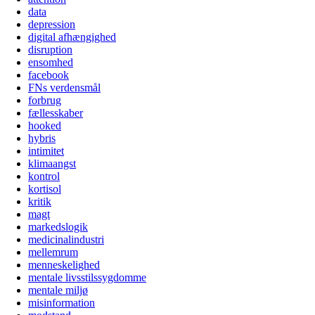
data
depression
digital afhængighed
disruption
ensomhed
facebook
FNs verdensmål
forbrug
fællesskaber
hooked
hybris
intimitet
klimaangst
kontrol
kortisol
kritik
magt
markedslogik
medicinalindustri
mellemrum
menneskelighed
mentale livsstilssygdomme
mentale miljø
misinformation