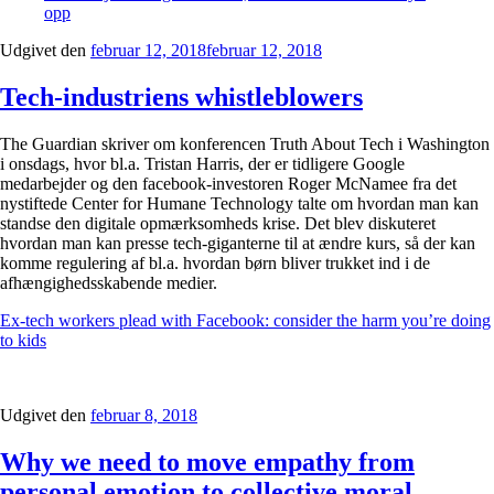
opp
Udgivet den
februar 12, 2018
februar 12, 2018
Tech-industriens whistleblowers
The Guardian skriver om konferencen Truth About Tech i Washington
i onsdags, hvor bl.a. Tristan Harris, der er tidligere Google
medarbejder og den facebook-investoren Roger McNamee fra det
nystiftede Center for Humane Technology talte om hvordan man kan
standse den digitale opmærksomheds krise. Det blev diskuteret
hvordan man kan presse tech-giganterne til at ændre kurs, så der kan
komme regulering af bl.a. hvordan børn bliver trukket ind i de
afhængighedsskabende medier.
Ex-tech workers plead with Facebook: consider the harm you’re doing
to kids
Udgivet den
februar 8, 2018
Why we need to move empathy from
personal emotion to collective moral