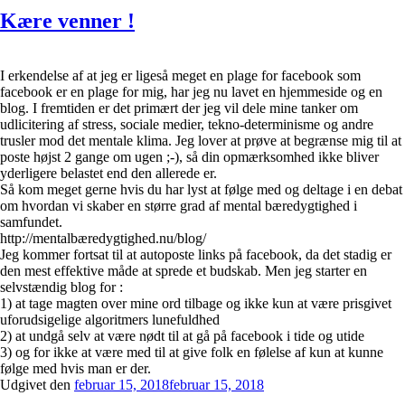
Kære venner !
I erkendelse af at jeg er ligeså meget en plage for facebook som
facebook er en plage for mig, har jeg nu lavet en hjemmeside og en
blog. I fremtiden er det primært der jeg vil dele mine tanker om
udlicitering af stress, sociale medier, tekno-determinisme og andre
trusler mod det mentale klima. Jeg lover at prøve at begrænse mig til at
poste højst 2 gange om ugen ;-), så din opmærksomhed ikke bliver
yderligere belastet end den allerede er.
Så kom meget gerne hvis du har lyst at følge med og deltage i en debat
om hvordan vi skaber en større grad af mental bæredygtighed i
samfundet.
http://mentalbæredygtighed.nu/blog/
Jeg kommer fortsat til at autoposte links på facebook, da det stadig er
den mest effektive måde at sprede et budskab. Men jeg starter en
selvstændig blog for :
1) at tage magten over mine ord tilbage og ikke kun at være prisgivet
uforudsigelige algoritmers lunefuldhed
2) at undgå selv at være nødt til at gå på facebook i tide og utide
3) og for ikke at være med til at give folk en følelse af kun at kunne
følge med hvis man er der.
Udgivet den
februar 15, 2018
februar 15, 2018