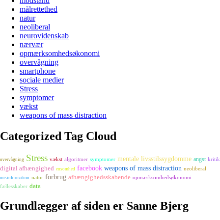
modstand
målrettethed
natur
neoliberal
neurovidenskab
nærvær
opmærksomhedsøkonomi
overvågning
smartphone
sociale medier
Stress
symptomer
vækst
weapons of mass distraction
Categorized Tag Cloud
Stress
mentale livsstilssygdomme
angst
vækst
algoritmer
symptomer
kritik
overvågning
digital afhængighed
facebook
weapons of mass distraction
neoliberal
ensomhed
forbrug
afhængighedsskabende
natur
opmærksomhedsøkonomi
misinformation
data
fællesskaber
Grundlægger af siden er Sanne Bjerg