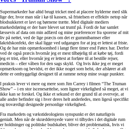
Supermarkeder har altid brugt tricket med at placere hylderne med slik
lige der, hvor man står i kø til kassen, så fristelsen er effektiv netop når
blodsukkeret er lavt og børnene trætte. Med digitale mediers
markedsføring er der bare blevet sat trumf på. Fordi de har samlet
læssevis af data om min adfærd og mine præferencer fra sporene af mit
liv på nettet, ved de lige præcis om det er gummibamser eller
lakridskonfekt, der skal ligge ved udgangen for at jeg er lettest at friste.
Og de har min opmærksomhed i langt flere timer end Føtex har. Derfor
ved de også præcis hvornår jeg er mest tilbøjelig til at købe tøj, fordi
jeg er trist, eller hvornår jeg er lettest at forføre til at bestille rejser,
medicin – eller våben for den sags skyld. Og hvis ikke jeg er meget
opmærksom og bevidst, er der ikke noget som helst, der afslører at alt
dette er omhyggeligt designet til at ramme netop mine svage punkter.
I praksis lever vi mere og mere som Jim Carrey i filmen “The Truman
Show” – i en stor iscenesættelse, som ligner virkelighed så meget, at vi
ikke kan se forskel. Og ikke et sekund er der grund til at overveje, at
alle andre befinder sig i hver deres helt anderledes, men ligeså specifikt
og troværdigt designede personlige virkelighed.
Fra markedets og vækstideologiens synspunkt er det naturligvis
genialt. Men når de skræddersyede varer vi tilbydes i det digitale rum
er holdninger og politiske budskaber, bliver det problematisk, hvis vi