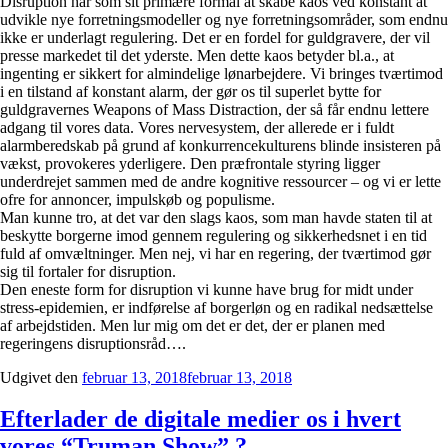
Disruption har som sit primære formål at skabe kaos ved konstant at
udvikle nye forretningsmodeller og nye forretningsområder, som endnu
ikke er underlagt regulering. Det er en fordel for guldgravere, der vil
presse markedet til det yderste. Men dette kaos betyder bl.a., at
ingenting er sikkert for almindelige lønarbejdere. Vi bringes tværtimod
i en tilstand af konstant alarm, der gør os til superlet bytte for
guldgravernes Weapons of Mass Distraction, der så får endnu lettere
adgang til vores data. Vores nervesystem, der allerede er i fuldt
alarmberedskab på grund af konkurrencekulturens blinde insisteren på
vækst, provokeres yderligere. Den præfrontale styring ligger
underdrejet sammen med de andre kognitive ressourcer – og vi er lette
ofre for annoncer, impulskøb og populisme.
Man kunne tro, at det var den slags kaos, som man havde staten til at
beskytte borgerne imod gennem regulering og sikkerhedsnet i en tid
fuld af omvæltninger. Men nej, vi har en regering, der tværtimod gør
sig til fortaler for disruption.
Den eneste form for disruption vi kunne have brug for midt under
stress-epidemien, er indførelse af borgerløn og en radikal nedsættelse
af arbejdstiden. Men lur mig om det er det, der er planen med
regeringens disruptionsråd….
Udgivet den
februar 13, 2018
februar 13, 2018
Efterlader de digitale medier os i hvert
vores “Truman Show” ?