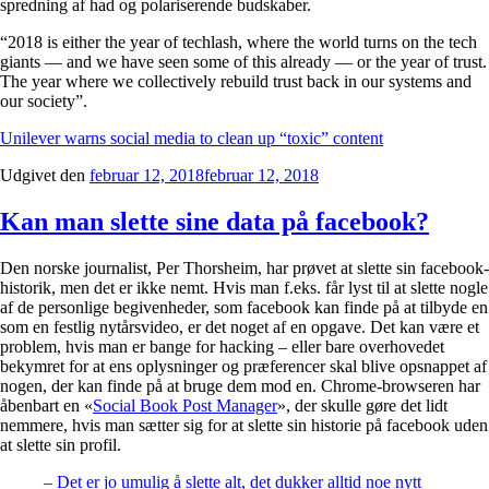
spredning af had og polariserende budskaber.
“2018 is either the year of techlash, where the world turns on the tech
giants — and we have seen some of this already — or the year of trust.
The year where we collectively rebuild trust back in our systems and
our society”.
Unilever warns social media to clean up “toxic” content
Udgivet den
februar 12, 2018
februar 12, 2018
Kan man slette sine data på facebook?
Den norske journalist, Per Thorsheim, har prøvet at slette sin facebook-
historik, men det er ikke nemt. Hvis man f.eks. får lyst til at slette nogle
af de personlige begivenheder, som facebook kan finde på at tilbyde en
som en festlig nytårsvideo, er det noget af en opgave. Det kan være et
problem, hvis man er bange for hacking – eller bare overhovedet
bekymret for at ens oplysninger og præferencer skal blive opsnappet af
nogen, der kan finde på at bruge dem mod en. Chrome-browseren har
åbenbart en «
Social Book Post Manager
», der skulle gøre det lidt
nemmere, hvis man sætter sig for at slette sin historie på facebook uden
at slette sin profil.
– Det er jo umulig å slette alt, det dukker alltid noe nytt