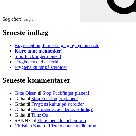
Søg efter:
Seneste indlæg
Bogreception, fernisering og ny hjemmeside
Kære unge mennesker!
Stop Fuckfinger-planen!
Tryghedens tid er forbi
Frygtens kultur på steroider
Seneste kommentarer
Gitte Olsen
til
Stop Fuckfinger-planen!
Githa
til
Stop Fuckfinger-planen!
Githa
til
Frygtens kultur på steroider
Githa
til
Overmenneske eller overflødig?
Githa
til
Time Out
SANNE
til
Flere mentale mellemrum
Christian Sand
til
Flere mentale mellemrum