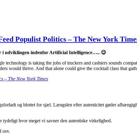
Feed Populist Politics – The New York Time
 i udviklingen indenfor Artificial Intelligence….. 😉
 technology is taking the jobs of truckers and cashiers sounds compatibl
ders would thrive. And that alone could give the cocktail class that ga
ics – The New York Times
orladt og blottet for sjæl. Længslen efter autenticitet gøder afhængigheden
r tydeligt hvor meget vi savner den autentiske virkelighed.
 osv.