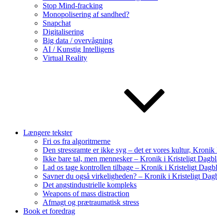
Stop Mind-fracking
Monopolisering af sandhed?
Snapchat
Digitalisering
Big data / overvågning
AI / Kunstig Intelligens
Virtual Reality
Længere tekster
Fri os fra algoritmerne
Den stressramte er ikke syg – det er vores kultur, Kroni
Ikke bare tal, men mennesker – Kronik i Kristeligt Dagb
Lad os tage kontrollen tilbage – Kronik i Kristeligt Dag
Savner du også virkeligheden? – Kronik i Kristeligt Dag
Det angstindustrielle kompleks
Weapons of mass distraction
Afmagt og prætraumatisk stress
Book et foredrag