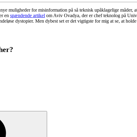
 nye muligheder for misinformation på så teknisk upåklagelige måder, at
 er en
spændende artikel
om Aviv Ovadya, der er chef teknolog på Univer
løse dystopier. Men dybest set er det vigtigste for mig at se, at holde 
 her?