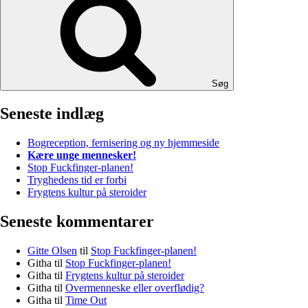
Søg
Seneste indlæg
Bogreception, fernisering og ny hjemmeside
Kære unge mennesker!
Stop Fuckfinger-planen!
Tryghedens tid er forbi
Frygtens kultur på steroider
Seneste kommentarer
Gitte Olsen
til
Stop Fuckfinger-planen!
Githa
til
Stop Fuckfinger-planen!
Githa
til
Frygtens kultur på steroider
Githa
til
Overmenneske eller overflødig?
Githa
til
Time Out