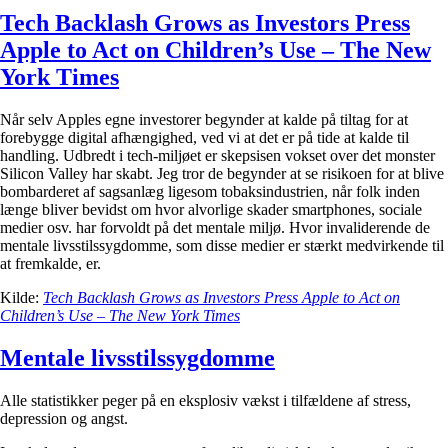
Tech Backlash Grows as Investors Press
Apple to Act on Children’s Use – The New
York Times
Når selv Apples egne investorer begynder at kalde på tiltag for at
forebygge digital afhængighed, ved vi at det er på tide at kalde til
handling. Udbredt i tech-miljøet er skepsisen vokset over det monster
Silicon Valley har skabt. Jeg tror de begynder at se risikoen for at blive
bombarderet af sagsanlæg ligesom tobaksindustrien, når folk inden
længe bliver bevidst om hvor alvorlige skader smartphones, sociale
medier osv. har forvoldt på det mentale miljø. Hvor invaliderende de
mentale livsstilssygdomme, som disse medier er stærkt medvirkende til
at fremkalde, er.
Kilde:
Tech Backlash Grows as Investors Press Apple to Act on
Children’s Use – The New York Times
Mentale livsstilssygdomme
Alle statistikker peger på en eksplosiv vækst i tilfældene af stress,
depression og angst.