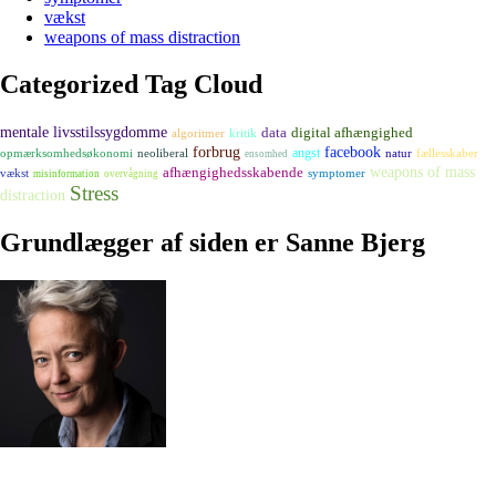
vækst
weapons of mass distraction
Categorized Tag Cloud
mentale livsstilssygdomme
digital afhængighed
data
algoritmer
kritik
forbrug
facebook
angst
opmærksomhedsøkonomi
neoliberal
natur
fællesskaber
ensomhed
afhængighedsskabende
weapons of mass
vækst
symptomer
misinformation
overvågning
Stress
distraction
Grundlægger af siden er Sanne Bjerg