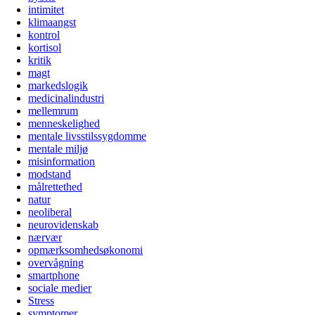
intimitet
klimaangst
kontrol
kortisol
kritik
magt
markedslogik
medicinalindustri
mellemrum
menneskelighed
mentale livsstilssygdomme
mentale miljø
misinformation
modstand
målrettethed
natur
neoliberal
neurovidenskab
nærvær
opmærksomhedsøkonomi
overvågning
smartphone
sociale medier
Stress
symptomer