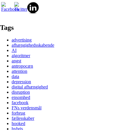
Tags
advertising
afhængighedsskabende
AI
algoritmer
angst
antropocæn
attention
data
depression
digital afhængighed
disruption
ensomhed
facebook
FNs verdensmål
forbrug
fællesskaber
hooked
hybris