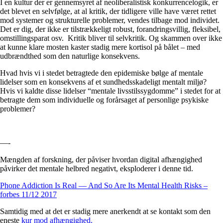
I en kultur der er gennemsyret af neoliberalistisk konkurrencelogik, er
det blevet en selvfølge, at al kritik, der tidligere ville have været rettet
mod systemer og strukturelle problemer, vendes tilbage mod individet.
Det er dig, der ikke er tilstrækkeligt robust, forandringsvillig, fleksibel,
omstillingsparat osv. Kritik bliver til selvkritik. Og skammen over ikke
at kunne klare mosten kaster stadig mere kortisol på bålet – med
udbrændthed som den naturlige konsekvens.
Hvad hvis vi i stedet betragtede den epidemiske bølge af mentale
lidelser som en konsekvens af et sundhedsskadeligt mentalt miljø?
Hvis vi kaldte disse lidelser “mentale livsstilssygdomme” i stedet for at
betragte dem som individuelle og forårsaget af personlige psykiske
problemer?
—-
Mængden af forskning, der påviser hvordan digital afhængighed
påvirker det mentale helbred negativt, eksploderer i denne tid.
Phone Addiction Is Real — And So Are Its Mental Health Risks –
forbes 11/12 2017
Samtidig med at det er stadig mere anerkendt at se kontakt som den
eneste
kur mod afhængighed.