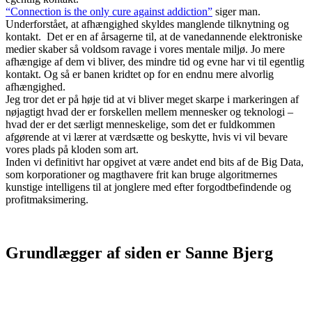
“Connection is the only cure against addiction”
siger man.
Underforstået, at afhængighed skyldes manglende tilknytning og
kontakt. Det er en af årsagerne til, at de vanedannende elektroniske
medier skaber så voldsom ravage i vores mentale miljø. Jo mere
afhængige af dem vi bliver, des mindre tid og evne har vi til egentlig
kontakt. Og så er banen kridtet op for en endnu mere alvorlig
afhængighed.
Jeg tror det er på høje tid at vi bliver meget skarpe i markeringen af
nøjagtigt hvad der er forskellen mellem mennesker og teknologi –
hvad der er det særligt menneskelige, som det er fuldkommen
afgørende at vi lærer at værdsætte og beskytte, hvis vi vil bevare
vores plads på kloden som art.
Inden vi definitivt har opgivet at være andet end bits af de Big Data,
som korporationer og magthavere frit kan bruge algoritmernes
kunstige intelligens til at jonglere med efter forgodtbefindende og
profitmaksimering.
Grundlægger af siden er Sanne Bjerg