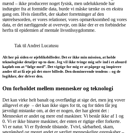
mænd – ikke producerer noget fysisk, men udelukkende har
indtægter fra at formidle data, burde vi måske tænke os en ekstra
gang om. Hvis råstoffet, der skaber forretninger af den
størrelsesorden, er vores relationer, vores opmærksomhed og vores
data, er det nærliggende at overveje, om ikke der er en forbindelse
herfra til epidemien af mentale livsstilssygdomme.
Tak til Andrei Lucatusu
Alt her på siden er øjebliksbilleder. Det er ikke min mission, at holde
teknologiske detaljer up to date. Jeg vil ikke tvinge mig selv ind i et absurd
kapløb om at “følge med”. Det vigtige for mig er at påpege og inspirere
andre til at få øje på det store billede. Den dominerende tendens – og de
logikker, der driver den.
Om forholdet mellem mennesker og teknologi
Det kan virke helt banalt og overflødigt at sige det, men jeg vover
alligevel et øje – det kan ikke siges for tit, og for tiden får jeg
jævnligt mistanke om, at der er nogen, der har glemt det :
Mennesket er andet og mere end maskiner. Vi består ikke af 1 og
0. Vi er ikke binære maskiner, der enten er rigtige eller forkerte.
Vi er natur. Vi er flydende tilstande. Tvivl, sårbarhed, skam,
søvnløshed og meget andet er særligt menneskelige egenskaber –