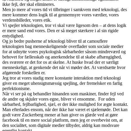
ikke fejl, der skal elimineres.
Men jo mere af vores tid vi tilbringer i samkvem med teknologi, des
mere kommer dens logik til at gennemsyre vores værdier, vores
verdensbilleder, vores etik.
Vi spejler teknologien, tror vi skal være ligesom den – at dens logik
er mere sand end vores. Den er så meget stærkere i al sin rigide
entydighed.
Og jo bedre pusherne af teknologi bliver til at camouflere
teknologien bag menneskelignende overflader som sociale medier
for at udnytte vores psykologisk sårbarheder såsom mindreværd og
behovet for fællesskab og anerkendelse til at skabe afhængighed,
des sværere er det for os at skelne. At huske hvad der er særligt
menneskeligt, at genkende det når vi møder det. At værdsætte hvor
afgørende forskellen er.
Jeg tror at vores stadig mere konstante interaktion med teknologi
giver en meget uhensigtsmæssig spejling, der fremelsker en farlig
perfektionisme.
Når vi ser på og behandler hinanden som maskiner, finder fejl ved
de andre og skjuler vores egne, bliver vi ensomme. For uden
sårbarhed, fejlbarlighed, sjæl, er der ikke mulighed for ægte kontakt.
Man efterlades ensom, når der ikke har været et sjælemøde. Det kan
godt være Zuckerberg mener at han giver os glæde ved at gøre
facebook til en mere social platform, men jeg er overbevist om, at
den socialitet, som digitale medier tilbyder, aldrig kan modsvare
egentlig kontakt.