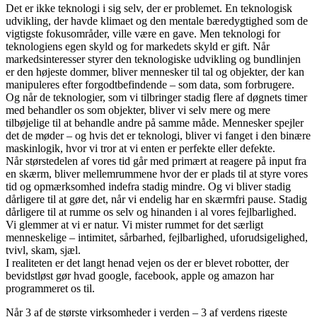
Det er ikke teknologi i sig selv, der er problemet. En teknologisk
udvikling, der havde klimaet og den mentale bæredygtighed som de
vigtigste fokusområder, ville være en gave. Men teknologi for
teknologiens egen skyld og for markedets skyld er gift. Når
markedsinteresser styrer den teknologiske udvikling og bundlinjen
er den højeste dommer, bliver mennesker til tal og objekter, der kan
manipuleres efter forgodtbefindende – som data, som forbrugere.
Og når de teknologier, som vi tilbringer stadig flere af døgnets timer
med behandler os som objekter, bliver vi selv mere og mere
tilbøjelige til at behandle andre på samme måde. Mennesker spejler
det de møder – og hvis det er teknologi, bliver vi fanget i den binære
maskinlogik, hvor vi tror at vi enten er perfekte eller defekte.
Når størstedelen af vores tid går med primært at reagere på input fra
en skærm, bliver mellemrummene hvor der er plads til at styre vores
tid og opmærksomhed indefra stadig mindre. Og vi bliver stadig
dårligere til at gøre det, når vi endelig har en skærmfri pause. Stadig
dårligere til at rumme os selv og hinanden i al vores fejlbarlighed.
Vi glemmer at vi er natur. Vi mister rummet for det særligt
menneskelige – intimitet, sårbarhed, fejlbarlighed, uforudsigelighed,
tvivl, skam, sjæl.
I realiteten er det langt henad vejen os der er blevet robotter, der
bevidstløst gør hvad google, facebook, apple og amazon har
programmeret os til.
Når 3 af de største virksomheder i verden – 3 af verdens rigeste