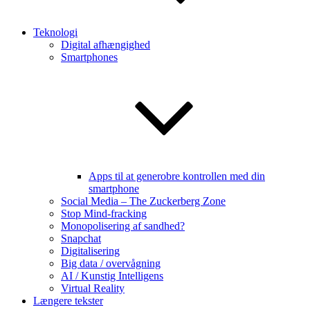
Teknologi
Digital afhængighed
Smartphones
Apps til at generobre kontrollen med din
smartphone
Social Media – The Zuckerberg Zone
Stop Mind-fracking
Monopolisering af sandhed?
Snapchat
Digitalisering
Big data / overvågning
AI / Kunstig Intelligens
Virtual Reality
Længere tekster