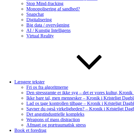
Stop Mind-fracking
Monopolisering af sandhed?
Snapchat
Digitalisering
Big data / overvågning
AI / Kunstig Intelligens
Virtual Reality
Længere tekster
Fri os fra algoritmerne
Den stressramte er ikke syg – det er vores kultur, Kroni
Ikke bare tal, men mennesker – Kronik i Kristeligt Dagb
Lad os tage kontrollen tilbage – Kronik i Kristeligt Dag
Savner du også virkeligheden? – Kronik i Kristeligt Dag
Det angstindustrielle kompleks
Weapons of mass distraction
Afmagt og prætraumatisk stress
Book et foredrag