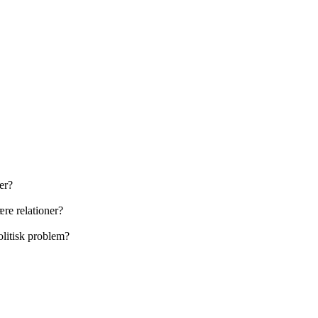
er?
ære relationer?
olitisk problem?