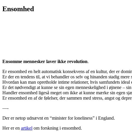
Ensomhed
Ensomme mennesker laver ikke revolution
.
Er ensomhed en helt automatisk konsekvens af en kultur, der er domin
Er der en tendens til, at vi behandler os selv og hinanden stadig mere 
Hvordan kan man opretholde intime relationer, hvis samfundets ideal 
Er det nødvendigt at kunne se sin egen menneskelighed i øjnene – sin f
Handler ensomhed ligeså meget om ikke at kunne mærke sin egen sjæ
Er ensomhed en af de følelser, der sammen med stress, angst og depress
—-
Der er netop udnævnt en “minister for loneliness” i England.
Her er en
artikel
om forskning i ensomhed.