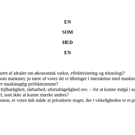
EN
SOM
HED
EN
eret af idealer om økonomisk vækst, effektivisering og teknologi?
som maskiner, jo mere af vores tid vi tilbringer i interaktion med maskin
er maskinagtig perfektionisme?
ejlbarlighed, sårbarhed, uforudsigelighed osv. – for at kunne indgå i n
l, som ikke at kunne mærke andres?
ion, er vores tids måde at privatisere noget, der i virkeligheden er et p