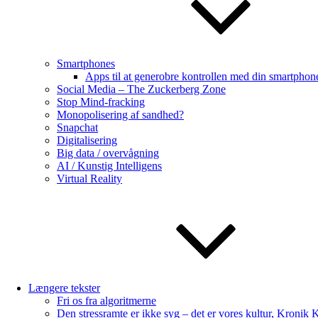
Smartphones
Apps til at generobre kontrollen med din smartphon
Social Media – The Zuckerberg Zone
Stop Mind-fracking
Monopolisering af sandhed?
Snapchat
Digitalisering
Big data / overvågning
AI / Kunstig Intelligens
Virtual Reality
Længere tekster
Fri os fra algoritmerne
Den stressramte er ikke syg – det er vores kultur, Kronik 