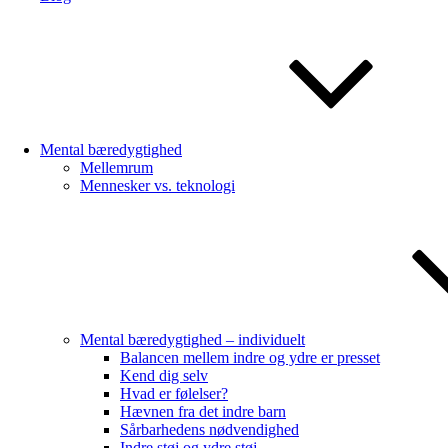
Mental bæredygtighed
Mellemrum
Mennesker vs. teknologi
Mental bæredygtighed – individuelt
Balancen mellem indre og ydre er presset
Kend dig selv
Hvad er følelser?
Hævnen fra det indre barn
Sårbarhedens nødvendighed
Indre støj og ydre støj