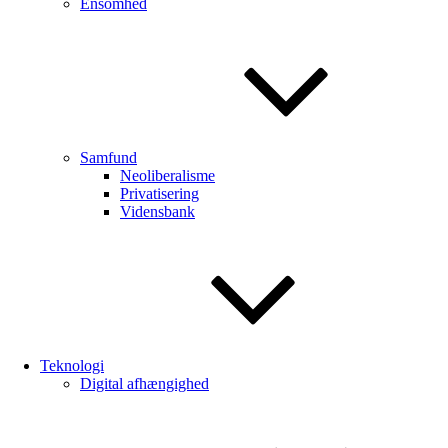
Ensomhed
Samfund
Neoliberalisme
Privatisering
Vidensbank
Teknologi
Digital afhængighed