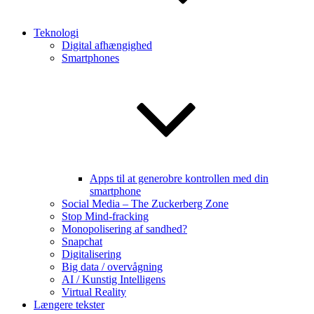
Teknologi
Digital afhængighed
Smartphones
Apps til at generobre kontrollen med din
smartphone
Social Media – The Zuckerberg Zone
Stop Mind-fracking
Monopolisering af sandhed?
Snapchat
Digitalisering
Big data / overvågning
AI / Kunstig Intelligens
Virtual Reality
Længere tekster