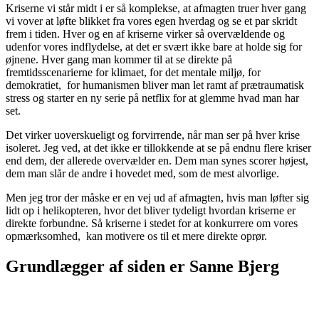
Kriserne vi står midt i er så komplekse, at afmagten truer hver gang
vi vover at løfte blikket fra vores egen hverdag og se et par skridt
frem i tiden. Hver og en af kriserne virker så overvældende og
udenfor vores indflydelse, at det er svært ikke bare at holde sig for
øjnene. Hver gang man kommer til at se direkte på
fremtidsscenarierne for klimaet, for det mentale miljø, for
demokratiet, for humanismen bliver man let ramt af prætraumatisk
stress og starter en ny serie på netflix for at glemme hvad man har
set.
Det virker uoverskueligt og forvirrende, når man ser på hver krise
isoleret. Jeg ved, at det ikke er tillokkende at se på endnu flere kriser
end dem, der allerede overvælder en. Dem man synes scorer højest,
dem man slår de andre i hovedet med, som de mest alvorlige.
Men jeg tror der måske er en vej ud af afmagten, hvis man løfter sig
lidt op i helikopteren, hvor det bliver tydeligt hvordan kriserne er
direkte forbundne. Så kriserne i stedet for at konkurrere om vores
opmærksomhed, kan motivere os til et mere direkte oprør.
Grundlægger af siden er Sanne Bjerg