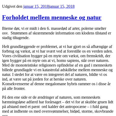
Udgivet den
januar 15, 2018
januar 15, 2018
Forholdet mellem menneske og natur
Bierne dør, vi er midt i den 6. massedød af arter, polerne smelter
osv. Strømmen af skræmmende information om klodens tilstand er
stadig tiltagende.
Helt grundlæggende er problemet, at vi har gjort os så afhængige af
forbrug og vækst, at vi har svært ved at forestille os en verden uden.
Vores civilisation bygger på en myte om vækst, om fremskridt, der
igen bygger på en myte om at vi, homo sapiens, står over naturen.
Med de monoteistiske religioners opfindelse af en gud i menneskets
billede grundlagde vi en katastrofal adskillelse mellem menneske og
natur. I stedet for at være en integreret del af naturen, bildte vi os
ind, at være sat på jorden for at herske over naturen.
Konsekvenserne af denne megalomane hybris rammer os i disse år
på alle fronter.
På den ene side er de ændringer af naturen, som menneskets
hæmningsløse adfærd har forårsaget – det vi for at skubbe gruen lidt
på afstand med et pænt ord kalder det antropocæne – i fuld gang
med at indhente os med oversvømmelser, bidød, storme, skovbrande
osv.