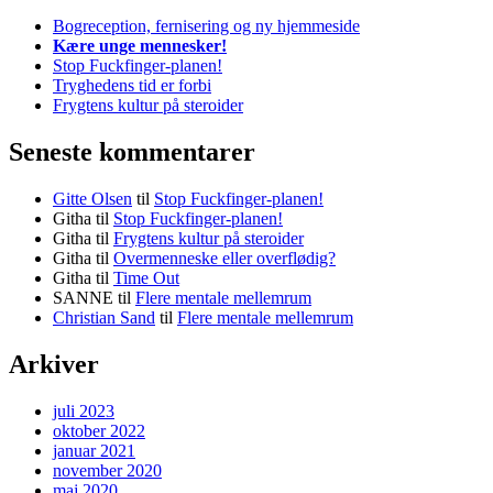
Bogreception, fernisering og ny hjemmeside
Kære unge mennesker!
Stop Fuckfinger-planen!
Tryghedens tid er forbi
Frygtens kultur på steroider
Seneste kommentarer
Gitte Olsen
til
Stop Fuckfinger-planen!
Githa
til
Stop Fuckfinger-planen!
Githa
til
Frygtens kultur på steroider
Githa
til
Overmenneske eller overflødig?
Githa
til
Time Out
SANNE
til
Flere mentale mellemrum
Christian Sand
til
Flere mentale mellemrum
Arkiver
juli 2023
oktober 2022
januar 2021
november 2020
maj 2020