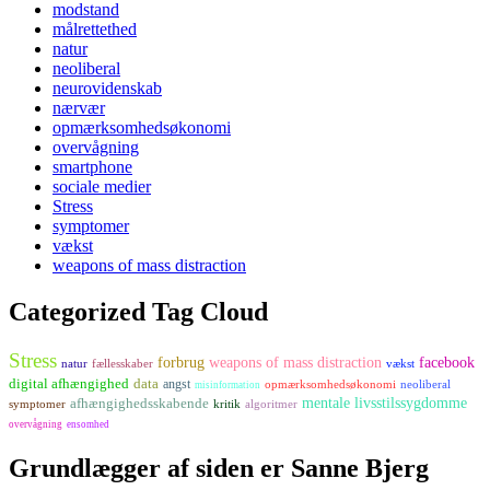
modstand
målrettethed
natur
neoliberal
neurovidenskab
nærvær
opmærksomhedsøkonomi
overvågning
smartphone
sociale medier
Stress
symptomer
vækst
weapons of mass distraction
Categorized Tag Cloud
Stress
forbrug
weapons of mass distraction
facebook
natur
fællesskaber
vækst
digital afhængighed
data
angst
opmærksomhedsøkonomi
neoliberal
misinformation
afhængighedsskabende
mentale livsstilssygdomme
symptomer
kritik
algoritmer
overvågning
ensomhed
Grundlægger af siden er Sanne Bjerg