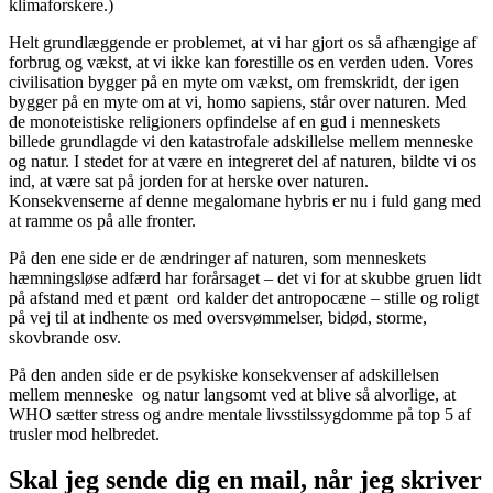
klimaforskere.)
Helt grundlæggende er problemet, at vi har gjort os så afhængige af
forbrug og vækst, at vi ikke kan forestille os en verden uden. Vores
civilisation bygger på en myte om vækst, om fremskridt, der igen
bygger på en myte om at vi, homo sapiens, står over naturen. Med
de monoteistiske religioners opfindelse af en gud i menneskets
billede grundlagde vi den katastrofale adskillelse mellem menneske
og natur. I stedet for at være en integreret del af naturen, bildte vi os
ind, at være sat på jorden for at herske over naturen.
Konsekvenserne af denne megalomane hybris er nu i fuld gang med
at ramme os på alle fronter.
På den ene side er de ændringer af naturen, som menneskets
hæmningsløse adfærd har forårsaget – det vi for at skubbe gruen lidt
på afstand med et pænt ord kalder det antropocæne – stille og roligt
på vej til at indhente os med oversvømmelser, bidød, storme,
skovbrande osv.
På den anden side er de psykiske konsekvenser af adskillelsen
mellem menneske og natur langsomt ved at blive så alvorlige, at
WHO sætter stress og andre mentale livsstilssygdomme på top 5 af
trusler mod helbredet.
Skal jeg sende dig en mail, når jeg skriver