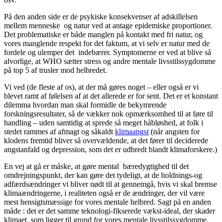
På den anden side er de psykiske konsekvenser af adskillelsen
mellem menneske og natur ved at antage epidemiske proportioner.
Det problematiske er både manglen på kontakt med fri natur, og
vores manglende respekt for det faktum, at vi selv er natur med de
fordele og ulemper det indebærer. Symptomerne er ved at blive så
alvorlige, at WHO sætter stress og andre mentale livsstilssygdomme
på top 5 af trusler mod helbredet.
Vi ved (de fleste af os), at der må gøres noget – eller også er vi
blevet ramt af følelsen af at det allerede er for sent. Det er et konstant
dilemma hvordan man skal formidle de bekymrende
forskningsresultater, så de vækker nok opmærksomhed til at føre til
handling – uden samtidig at sprede så meget håbløshed, at folk i
stedet rammes af afmagt og såkaldt
klimaangst
(når angsten for
klodens fremtid bliver så overvældende, at det fører til deciderede
angstanfald og depression, som det er udbredt blandt klimaforskere.)
En vej at gå er måske, at gøre mental bæredygtighed til det
omdrejningspunkt, der kan gøre det tydeligt, at de holdnings-og
adfærdsændringer vi bliver nødt til at gennemgå, hvis vi skal bremse
klimaændringerne, i realiteten også er de ændringer, der vil være
mest hensigtsmæssige for vores mentale helbred. Sagt på en anden
måde : det er det samme teknologi-fikserede vækst-ideal, der skader
klimaet, som ligger til grund for vores mentale livsstilssygdomme.