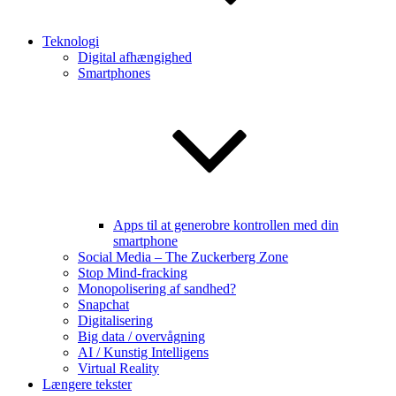
Teknologi
Digital afhængighed
Smartphones
Apps til at generobre kontrollen med din
smartphone
Social Media – The Zuckerberg Zone
Stop Mind-fracking
Monopolisering af sandhed?
Snapchat
Digitalisering
Big data / overvågning
AI / Kunstig Intelligens
Virtual Reality
Længere tekster