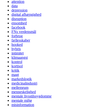
attention
data
depression
digital afhængighed
disruption
ensomhed
facebook
FNs verdensmål
forbrug
fællesskaber
hooked
hybris
intimitet
klimaangst
kontrol
kortisol
kritik
magt
markedslogik
medicinalindustri
mellemrum
menneskelighed
mentale livsstilssygdomme
mentale miljø
misinformation