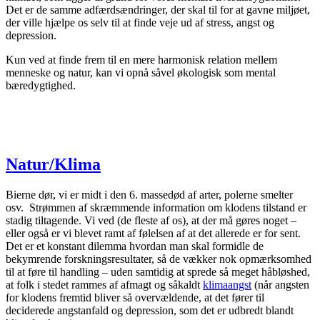
Det er de samme adfærdsændringer, der skal til for at gavne miljøet,
der ville hjælpe os selv til at finde veje ud af stress, angst og
depression.
Kun ved at finde frem til en mere harmonisk relation mellem
menneske og natur, kan vi opnå såvel økologisk som mental
bæredygtighed.
Natur/Klima
Bierne dør, vi er midt i den 6. massedød af arter, polerne smelter
osv. Strømmen af skræmmende information om klodens tilstand er
stadig tiltagende. Vi ved (de fleste af os), at der må gøres noget –
eller også er vi blevet ramt af følelsen af at det allerede er for sent.
Det er et konstant dilemma hvordan man skal formidle de
bekymrende forskningsresultater, så de vækker nok opmærksomhed
til at føre til handling – uden samtidig at sprede så meget håbløshed,
at folk i stedet rammes af afmagt og såkaldt
klimaangst
(når angsten
for klodens fremtid bliver så overvældende, at det fører til
deciderede angstanfald og depression, som det er udbredt blandt