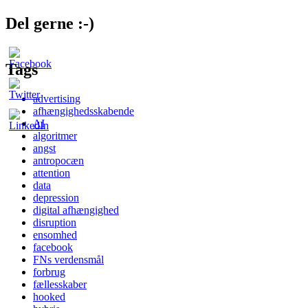
Del gerne :-)
Tags
advertising
afhængighedsskabende
AI
algoritmer
angst
antropocæn
attention
data
depression
digital afhængighed
disruption
ensomhed
facebook
FNs verdensmål
forbrug
fællesskaber
hooked