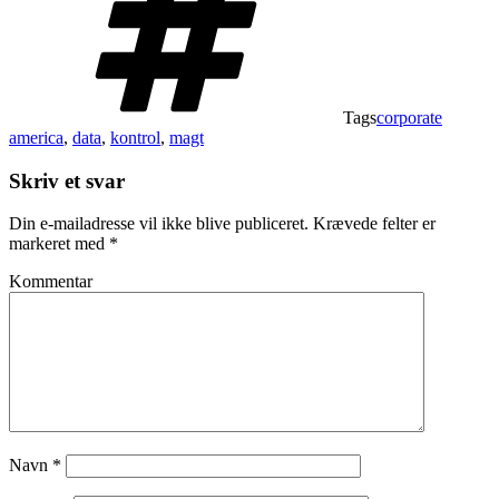
Tags
corporate
america
,
data
,
kontrol
,
magt
Skriv et svar
Din e-mailadresse vil ikke blive publiceret.
Krævede felter er
markeret med
*
Kommentar
Navn
*