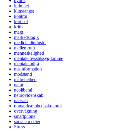
hybris
intimitet
klimaangst
kontrol
kortisol
kritik
magt
markedslogik
medicinalindustri
mellemrum
menneskelighed
mentale livsstilssygdomme
mentale miljø
misinformation
modstand
målrettethed
natur
neoliberal
neurovidenskab
nærvær
opmærksomhedsøkonomi
overvågning
smartphone
sociale medier
Stress