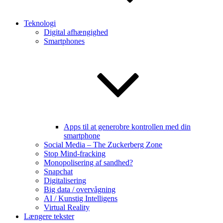
Teknologi
Digital afhængighed
Smartphones
Apps til at generobre kontrollen med din
smartphone
Social Media – The Zuckerberg Zone
Stop Mind-fracking
Monopolisering af sandhed?
Snapchat
Digitalisering
Big data / overvågning
AI / Kunstig Intelligens
Virtual Reality
Længere tekster