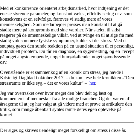
Med et konkurrence-orienteret arbejdsmarked, hvor indtjening er det
eneste styrende parameter, og konstant vækst, effektivisering osv. som
konsekvens er en selvfølge, frarøves vi stadig mere af vores
menneskelighed. Som medarbejder presses man konstant til at gå
stadig mere på kompromis med sine værdier. Når sjælen til sidst
reagerer på de umenneskelige vilkår, ved at tvinge en til at sige fra med
stadig voldsommere fysiske symptomer, kalder vi det stress. Med et
snuptag gøres den sunde reaktion på en usund situation til et personligt,
individuelt problem. Du får en diagnose, en sygemelding, og en recept
på noget angstdæmpende, noget humørløftende, noget søvndyssende
osv.
Ovenstående er et sammenkog af en kronik om stress, jeg havde i
Kristeligt Dagblad i oktober 2017 – du kan læse hele kronikken -“Den
stressramte er ikke syg – det er vores kultur” –
her
.
Jeg var overrasket over hvor meget den blev delt og læst og
kommenteret af mennesker fra alle mulige brancher. Og det var en af
årsagerne til at jeg har valgt at gå videre med at prøve at artikulere den
kritik, som mange åbenbart syntes ramte deres egen oplevelse på
kornet.
Der siges og skrives uendeligt meget forskelligt om stress i disse år.