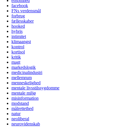
ensomhed
facebook
FNs verdensmål
forbrug
fællesskaber
hooked
hybris
intimitet
klimaangst
kontrol
kortisol
kritik
magt
markedslogik
medicinalindustri
mellemrum
menneskelighed
mentale livsstilssygdomme
mentale miljø
misinformation
modstand
målrettethed
natur
neoliberal
neurovidenskab