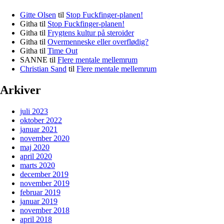
Gitte Olsen
til
Stop Fuckfinger-planen!
Githa
til
Stop Fuckfinger-planen!
Githa
til
Frygtens kultur på steroider
Githa
til
Overmenneske eller overflødig?
Githa
til
Time Out
SANNE
til
Flere mentale mellemrum
Christian Sand
til
Flere mentale mellemrum
Arkiver
juli 2023
oktober 2022
januar 2021
november 2020
maj 2020
april 2020
marts 2020
december 2019
november 2019
februar 2019
januar 2019
november 2018
april 2018