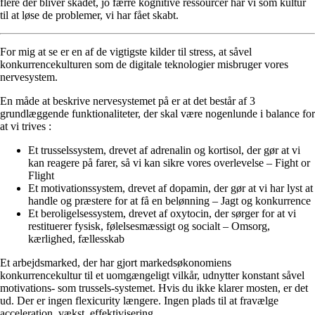
flere der bliver skadet, jo færre kognitive ressourcer har vi som kultur
til at løse de problemer, vi har fået skabt.
For mig at se er en af de vigtigste kilder til stress, at såvel
konkurrencekulturen som de digitale teknologier misbruger vores
nervesystem.
En måde at beskrive nervesystemet på er at det består af 3
grundlæggende funktionaliteter, der skal være nogenlunde i balance for
at vi trives :
Et trusselssystem, drevet af adrenalin og kortisol, der gør at vi
kan reagere på farer, så vi kan sikre vores overlevelse – Fight or
Flight
Et motivationssystem, drevet af dopamin, der gør at vi har lyst at
handle og præstere for at få en belønning – Jagt og konkurrence
Et beroligelsessystem, drevet af oxytocin, der sørger for at vi
restituerer fysisk, følelsesmæssigt og socialt – Omsorg,
kærlighed, fællesskab
Et arbejdsmarked, der har gjort markedsøkonomiens
konkurrencekultur til et uomgængeligt vilkår, udnytter konstant såvel
motivations- som trussels-systemet. Hvis du ikke klarer mosten, er det
ud. Der er ingen flexicurity længere. Ingen plads til at fravælge
acceleration, vækst, effektivisering.