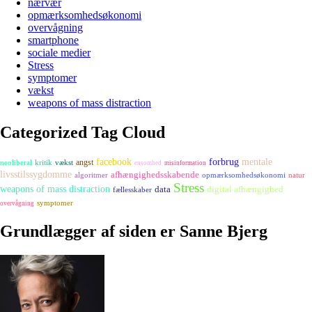
nærvær
opmærksomhedsøkonomi
overvågning
smartphone
sociale medier
Stress
symptomer
vækst
weapons of mass distraction
Categorized Tag Cloud
facebook
forbrug
mentale
angst
neoliberal
kritik
vækst
ensomhed
misinformation
livsstilssygdomme
afhængighedsskabende
algoritmer
opmærksomhedsøkonomi
natur
Stress
weapons of mass distraction
digital afhængighed
data
fællesskaber
symptomer
overvågning
Grundlægger af siden er Sanne Bjerg