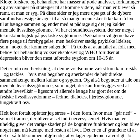
Kloge forskere og behandlere har masser af gode analyser, forklaringer
og anvisninger på strategier til at komme videre, når man er blevet så
ramt, at man er syg. På disse sider er jeg mere optaget af de dybere
samfundsmæssige årsager til at så mange mennesker ikke kan få livet
til at hænge sammen og ender med at pådrage sig det jeg kalder
mentale livsstilssygdomme. Vi har et sundhedssystem, der ser meget
teknisk/biologisk på psykiske sygdomme. Psykiatrien vil gerne have
flere penge til forebyggelse, men beskriver stadig psykiske lidelser,
som “noget der kommer snigende”. På trods af at antallet af folk med
behov for behandling vokser eksplosivt og WHO forudser at
depression bliver den mest udbredte sygdom om 10-15 år.
Det er min overbevisning, at denne voldsomme vækst kun kan forstås
– og tackles – hvis man begriber og anerkender de helt direkte
sammenhænge mellem kultur og sygdom. Og altså begynder at tale om
mentale livsstilssygdomme, som noget, der kan forebygges ved at
ændre levevilkår – ligesom vi allerede længe har gjort det om de
fysiske livsstilssygdomme – fedme, diabetes, hjertesygdomme,
lungekræft osv.
Helt kort fortalt opfatter jeg stress – i den form, hvor man “går ned” –
som et traume, der bliver ætset ind i nervesystemet. Hvis man er
uheldig giver det varige skader på de kognitive funktioner og kan blive
noget man må kæmpe med resten af livet. Det er en af grundene til at
det er så fuldkommen afgørende, at vi tager epidemien alvorligt. Jo